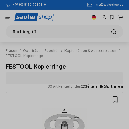
info@sautershop.de
+49 (0) 8152 92898-0
Zum Hauptinhalt springen
Suchbegriff
Fräsen
/
Oberfräsen-Zubehör
/
Kopierhülsen & Adapterplatten
/
FESTOOL Kopierringe
FESTOOL Kopierringe
Filtern & Sortieren
30 Artikel gefunden
30 Artikel gefunden