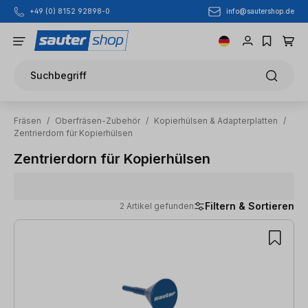
info@sautershop.de
+49 (0) 8152 92898-0
Zum Hauptinhalt springen
Suchbegriff
Fräsen
/
Oberfräsen-Zubehör
/
Kopierhülsen & Adapterplatten
/
Zentrierdorn für Kopierhülsen
Zentrierdorn für Kopierhülsen
Filtern & Sortieren
2 Artikel gefunden
2 Artikel gefunden