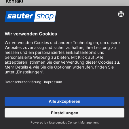
Kontakt
Fachberatung
+49 (0) 8152 92898-80
info@sautershop.de
Service-Hotline
+49 (0) 8152 92898-81
info@sautershop.de
Telefonzeit Montag bis Freitag
08:30 - 12:30 Uhr & 14:00 - 16:30 Uhr
Anschrift
Store / Ladengeschäft
Arzbergerstraße 4
82211 Herrsching
Deutschland