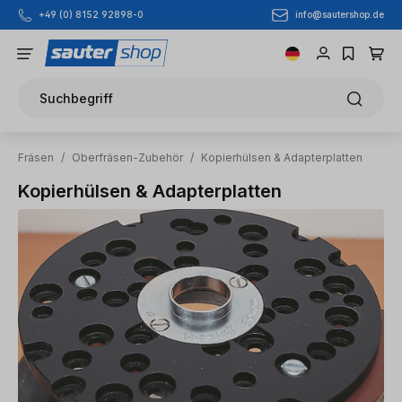
info@sautershop.de
+49 (0) 8152 92898-0
Zum Hauptinhalt springen
Suchbegriff
Fräsen
/
Oberfräsen-Zubehör
/
Kopierhülsen & Adapterplatten
Kopierhülsen & Adapterplatten