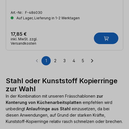
Art.-Nr.:
F-486030
Auf Lager, Lieferung in 1-2 Werktagen
17,85 €
inkl. MwSt. zzgl.
Versandkosten
1
2
3
4
5
Seite
Seite
Seite
Seite
Seite
Stahl oder Kunststoff Kopierringe
zur Wahl
In der Kombination mit unseren Frässchablonen
zur
Konterung von Küchenarbeitsplatten
empfehlen wird
unbedingt
Anlaufringe aus Stahl
einzusetzen, da bei
diesen Anwendungen, auf Grund der starken Kräfte,
Kunststoff-Kopierringe relativ rasch schmelzen oder brechen.