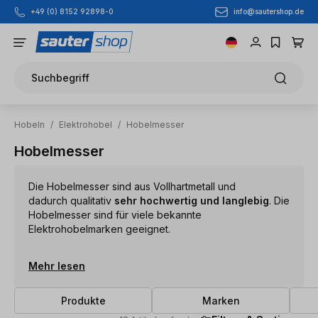
info@sautershop.de
+49 (0) 8152 92898-0
Zum Hauptinhalt springen
Suchbegriff
Hobeln
/
Elektrohobel
/
Hobelmesser
Hobelmesser
Die Hobelmesser sind aus Vollhartmetall und
dadurch
qualitativ
sehr hochwertig und langlebig
. Die
Hobelmesser sind für viele bekannte
Elektrohobelmarken geeignet.
Mehr lesen
Produkte
Marken