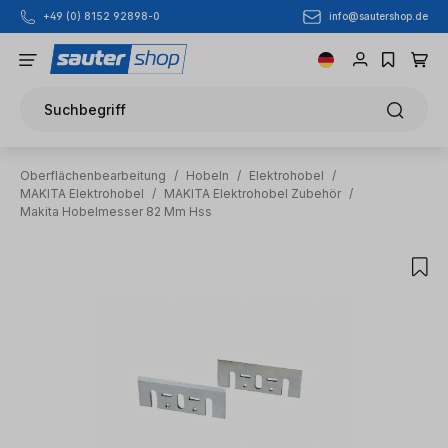
info@sautershop.de
+49 (0) 8152 92898-0
Zum Hauptinhalt springen
Suchbegriff
Oberflächenbearbeitung
/
Hobeln
/
Elektrohobel
/
MAKITA Elektrohobel
/
MAKITA Elektrohobel Zubehör
/
Makita Hobelmesser 82 Mm Hss
Bildergalerie überspringen