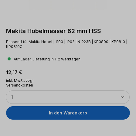
Makita Hobelmesser 82 mm HSS
Passend für Makita Hobel | 1100 | 1902 | N1923B | KP0800 | KP0810 |
KP0810C
Auf Lager, Lieferung in 1-2 Werktagen
Regulärer Preis:
12,17 €
inkl. MwSt. zzgl.
Versandkosten
Anzahl
1
In den Warenkorb