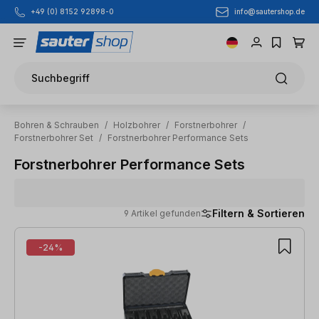
info@sautershop.de
+49 (0) 8152 92898-0
Zum Hauptinhalt springen
Suchbegriff
Bohren & Schrauben
/
Holzbohrer
/
Forstnerbohrer
/
Forstnerbohrer Set
/
Forstnerbohrer Performance Sets
Forstnerbohrer Performance Sets
Filtern & Sortieren
9 Artikel gefunden
9 Artikel gefunden
-24%