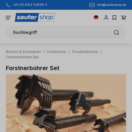
info@sautershop.de
+49 (0) 8152 92898-0
Zum Hauptinhalt springen
Suchbegriff
Bohren & Schrauben
/
Holzbohrer
/
Forstnerbohrer
/
Forstnerbohrer Set
Forstnerbohrer Set