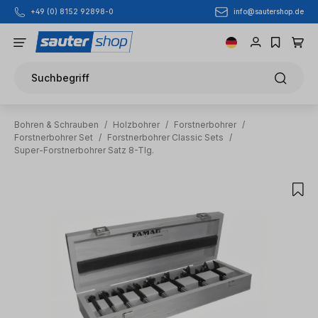
info@sautershop.de
+49 (0) 8152 92898-0
Zum Hauptinhalt springen
Suchbegriff
Bohren & Schrauben
/
Holzbohrer
/
Forstnerbohrer
/
Forstnerbohrer Set
/
Forstnerbohrer Classic Sets
/
Super-Forstnerbohrer Satz 8-Tlg.
Bildergalerie überspringen