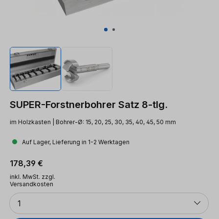
SUPER-Forstnerbohrer Satz 8-tlg.
im Holzkasten | Bohrer-Ø: 15, 20, 25, 30, 35, 40, 45, 50 mm
Auf Lager, Lieferung in 1-2 Werktagen
Regulärer Preis:
178,39 €
inkl. MwSt. zzgl.
Versandkosten
Anzahl
1