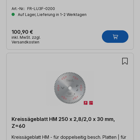
3,2/2,2 x 30mm, Z=80 TFZ neg.
Art.-Nr.:
FR-LU3F-0200
Auf Lager, Lieferung in 1-2 Werktagen
100,90 €
inkl. MwSt. zzgl.
Versandkosten
Kreissägeblatt HM 250 x 2,8/2,0 x 30 mm,
Z=60
Kreissägeblatt HM - für doppelseitig besch. Platten | für