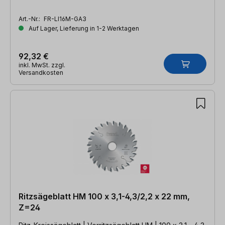
Art.-Nr.:
FR-LI16M-GA3
Auf Lager, Lieferung in 1-2 Werktagen
92,32 €
inkl. MwSt. zzgl.
Versandkosten
Ritzsägeblatt HM 100 x 3,1-4,3/2,2 x 22 mm,
Z=24