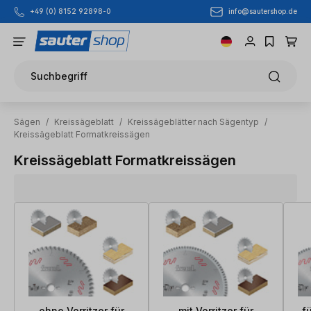
info@sautershop.de
+49 (0) 8152 92898-0
Zum Hauptinhalt springen
Suchbegriff
Sägen
/
Kreissägeblatt
/
Kreissägeblätter nach Sägentyp
/
Kreissägeblatt Formatkreissägen
Kreissägeblatt Formatkreissägen
ohne Vorritzer für
mit Vorritzer für
f