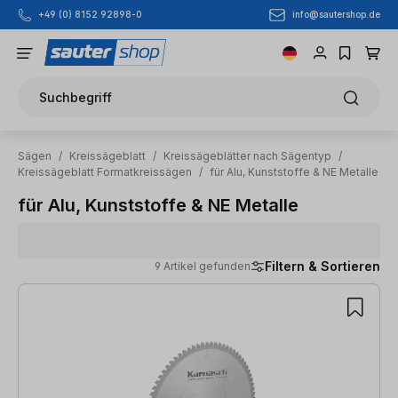
info@sautershop.de
+49 (0) 8152 92898-0
Zum Hauptinhalt springen
Suchbegriff
Sägen
/
Kreissägeblatt
/
Kreissägeblätter nach Sägentyp
/
Kreissägeblatt Formatkreissägen
/
für Alu, Kunststoffe & NE Metalle
für Alu, Kunststoffe & NE Metalle
Filtern & Sortieren
9 Artikel gefunden
9 Artikel gefunden