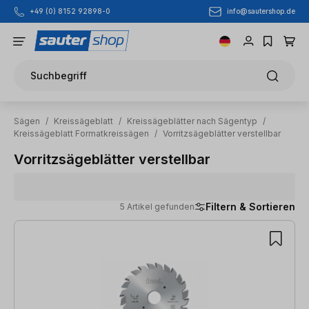
info@sautershop.de
+49 (0) 8152 92898-0
Zum Hauptinhalt springen
Suchbegriff
Sägen
/
Kreissägeblatt
/
Kreissägeblätter nach Sägentyp
/
Kreissägeblatt Formatkreissägen
/
Vorritzsägeblätter verstellbar
Vorritzsägeblätter verstellbar
Filtern & Sortieren
5 Artikel gefunden
5 Artikel gefunden