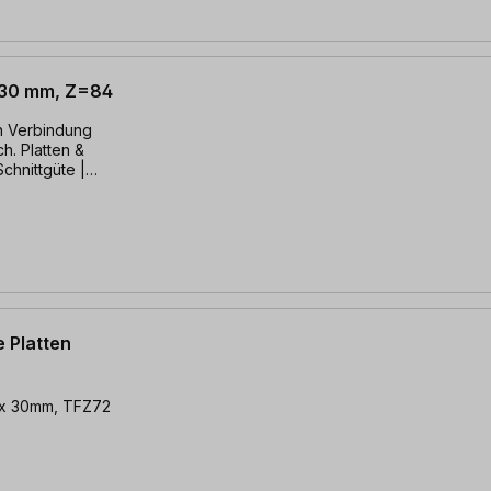
x 30 mm, Z=84
in Verbindung
ch. Platten &
Schnittgüte |
e Platten
2 x 30mm, TFZ72