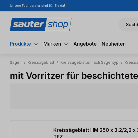
Unsere Fachberater sind für Sie da!
m Hauptinhalt springen
Zur Suche springen
Zur Hauptnavigation springen
Suchb
Produkte
Marken
Angebote
Neuheiten
Sägen
/
Kreissägeblatt
/
Kreissägeblätter nach Sägentyp
/
Kreiss
mit Vorritzer für beschichtete
12 Artikel gefunden
Kreissägeblatt HM 250 x 3,2/2,2 
TFZ