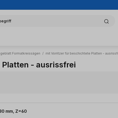
egriff
ägeblatt Formatkreissägen
/
mit Vorritzer für beschichtete Platten - ausrissf
 Platten - ausrissfrei
x 30 mm, Z=60