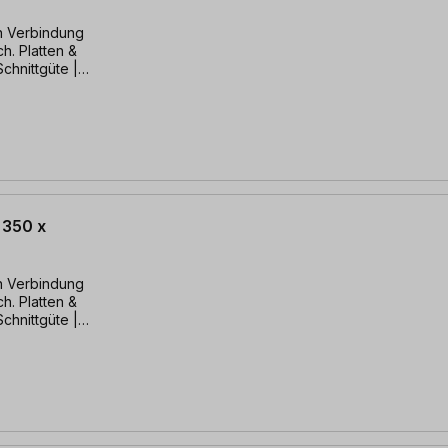
in Verbindung
ch. Platten &
Schnittgüte |
 350 x
in Verbindung
ch. Platten &
Schnittgüte |