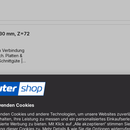
x 30 mm, Z=72
in Verbindung
ch. Platten &
Schnittgüte |
e Platten
2 x 30mm, TFZ96