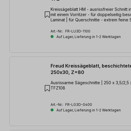
Kreissägeblatt HM - ausrissfreier Schnitt 
mit einem Vorritzer - für doppelseitig bes
Laminat | für Querschnitte - extrem feine 
250 x 3,2/2,2 x 30mm, Z=60 TFZ
Art.-Nr.:
FR-LU3D-1100
Auf Lager, Lieferung in 1-2 Werktagen
Freud Kreissägeblatt, beschichtet
250x30, Z=80
Ausrissarme Sägeschnitte | 250 x 3,5/2,5
TFZ108
Art.-Nr.:
FR-LG3D-0400
Auf Lager, Lieferung in 1-2 Werktagen