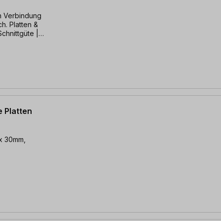
in Verbindung
ch. Platten &
Schnittgüte |
e Platten
 x 30mm,