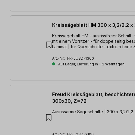
Kreissägeblatt HM 300 x 3,2/2,2 
Kreissägeblatt HM - ausrissfreier Schnitt 
mit einem Vorritzer - für doppelseitig bes
Laminat | für Querschnitte - extrem feine 
300 x 3,2/2,2 x 30mm, Z=84 TFZ
Art.-Nr.:
FR-LU3D-1300
Auf Lager, Lieferung in 1-2 Werktagen
Freud Kreissägeblatt, beschichtet
300x30, Z=72
Ausrissarme Sägeschnitte | 300 x 3,2/2,
Art.-Nr.:
FR-LG3D-2100