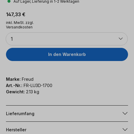
Auf Lager, Lieferung in 1-2 Werktagen
Regulärer Preis:
147,33 €
inkl. MwSt. zzgl.
Versandkosten
Anzahl
1
In den Warenkorb
Marke:
Freud
Art.-Nr.:
FR-LU3D-1700
Gewicht:
2.13 kg
Lieferumfang
Hersteller