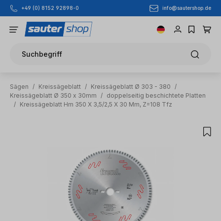
info@sautershop.de
+49 (0) 8152 92898-0
Zum Hauptinhalt springen
Suchbegriff
Sägen
/
Kreissägeblatt
/
Kreissägeblatt Ø 303 - 380
/
Kreissägeblatt Ø 350 x 30mm
/
doppelseitig beschichtete Platten
/
Kreissägeblatt Hm 350 X 3,5/2,5 X 30 Mm, Z=108 Tfz
Bildergalerie überspringen