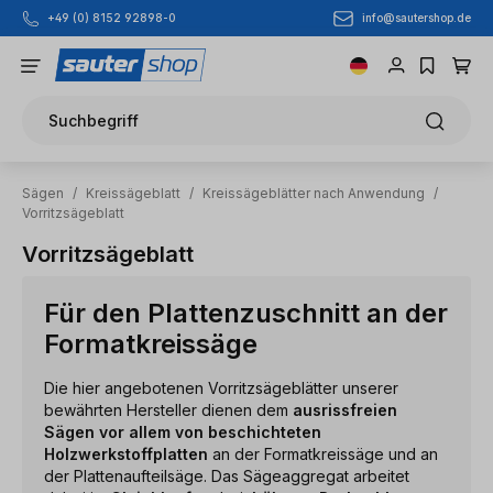
info@sautershop.de
+49 (0) 8152 92898-0
Zum Hauptinhalt springen
Suchbegriff
Sägen
/
Kreissägeblatt
/
Kreissägeblätter nach Anwendung
/
Vorritzsägeblatt
Vorritzsägeblatt
Für den Plattenzuschnitt an der
Formatkreissäge
Die hier angebotenen Vorritzsägeblätter unserer
bewährten Hersteller dienen dem
ausrissfreien
Sägen vor allem von beschichteten
Holzwerkstoffplatten
an der Formatkreissäge und an
der Plattenaufteilsäge. Das Sägeaggregat arbeitet