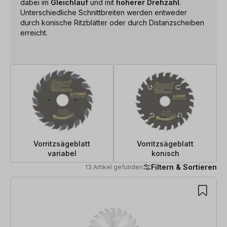
dabei im
Gleichlauf
und mit
höherer Drehzahl
.
Unterschiedliche Schnittbreiten werden entweder
durch konische Ritzblätter oder durch Distanzscheiben
erreicht.
Vorritzsägeblatt
Vorritzsägeblatt
variabel
konisch
Filtern & Sortieren
13 Artikel gefunden
13 Artikel gefunden