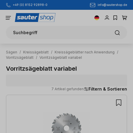
info@sautershop.de
+49 (0) 8152 92898-0
Zum Hauptinhalt springen
Suchbegriff
Sägen
/
Kreissägeblatt
/
Kreissägeblätter nach Anwendung
/
Vorritzsägeblatt
/
Vorritzsägeblatt variabel
Vorritzsägeblatt variabel
Filtern & Sortieren
7 Artikel gefunden
7 Artikel gefunden