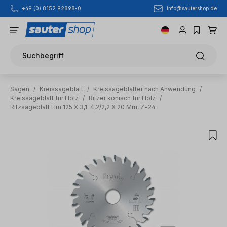
info@sautershop.de
+49 (0) 8152 92898-0
Zum Hauptinhalt springen
Suchbegriff
Sägen
/
Kreissägeblatt
/
Kreissägeblätter nach Anwendung
/
Kreissägeblatt für Holz
/
Ritzer konisch für Holz
/
Ritzsägeblatt Hm 125 X 3,1-4,2/2,2 X 20 Mm, Z=24
Bildergalerie überspringen