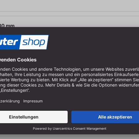
 30 mm,
, Alu &
e Schnittgüte |
e Platten
 x 30mm,