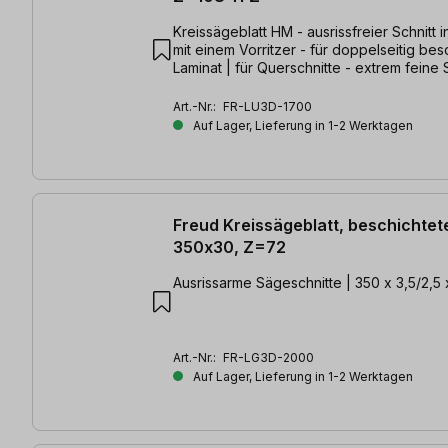
Kreissägeblatt HM - ausrissfreier Schnitt 
mit einem Vorritzer - für doppelseitig bes
Laminat | für Querschnitte - extrem feine 
350 x 3,5/2,5 x 30mm, Z=108 TFZ
Art.-Nr.:
FR-LU3D-1700
Auf Lager, Lieferung in 1-2 Werktagen
Freud Kreissägeblatt, beschichtet
350x30, Z=72
Ausrissarme Sägeschnitte | 350 x 3,5/2,
Art.-Nr.:
FR-LG3D-2000
Auf Lager, Lieferung in 1-2 Werktagen