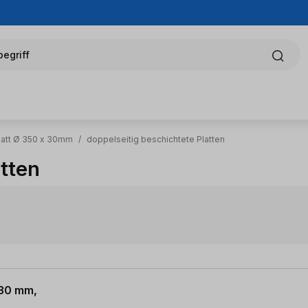
egriff
latt Ø 350 x 30mm
/
doppelseitig beschichtete Platten
atten
 30 mm,