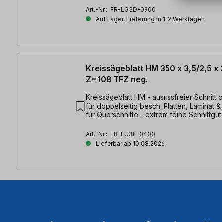
Art.-Nr.:
FR-LG3D-0900
Auf Lager, Lieferung in 1-2 Werktagen
Kreissägeblatt HM 350 x 3,5/2,5 x
Z=108 TFZ neg.
Kreissägeblatt HM - ausrissfreier Schnitt 
für doppelseitig besch. Platten, Laminat &
für Querschnitte - extrem feine Schnittgüt
3,5/2,5 x 30mm, Z=108 TFZ neg.
Art.-Nr.:
FR-LU3F-0400
Lieferbar ab 10.08.2026