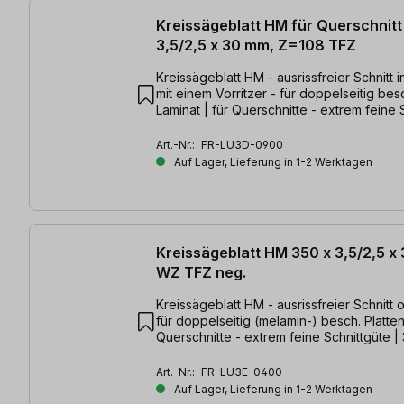
Kreissägeblatt HM für Querschnitt
3,5/2,5 x 30 mm, Z=108 TFZ
Kreissägeblatt HM - ausrissfreier Schnitt 
mit einem Vorritzer - für doppelseitig bes
Laminat | für Querschnitte - extrem feine 
350 x 3,5/2,5 x 30mm, Z=108 TFZ
Art.-Nr.:
FR-LU3D-0900
Auf Lager, Lieferung in 1-2 Werktagen
Kreissägeblatt HM 350 x 3,5/2,5 
WZ TFZ neg.
Kreissägeblatt HM - ausrissfreier Schnitt 
für doppelseitig (melamin-) besch. Platten
Querschnitte - extrem feine Schnittgüte | 
30 mm, Z=84 TFZ neg.
Art.-Nr.:
FR-LU3E-0400
Auf Lager, Lieferung in 1-2 Werktagen