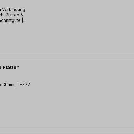
in Verbindung
ch. Platten &
Schnittgüte |
e Platten
5 x 30mm, TFZ72