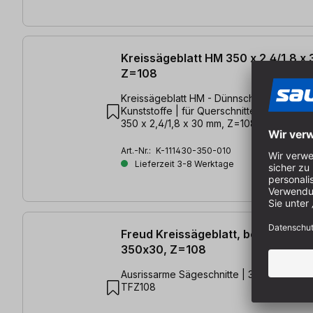
Kreissägeblatt HM 350 x 2,4/1,8 x
Z=108
Kreissägeblatt HM - Dünnschnitt - für Holz
Kunststoffe | für Querschnitte - extra fein
350 x 2,4/1,8 x 30 mm, Z=108 TFF-P
Art.-Nr.:
K-111430-350-010
Lieferzeit 3-8 Werktage
Freud Kreissägeblatt, beschichtet
350x30, Z=108
Ausrissarme Sägeschnitte | 350 x 3,5/2,5
TFZ108