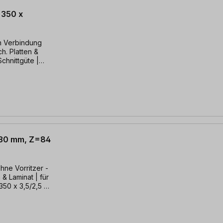
 350 x
in Verbindung
ch. Platten &
Schnittgüte |
x 30 mm, Z=84
ohne Vorritzer -
 & Laminat | für
350 x 3,5/2,5 x