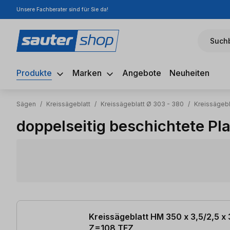
Unsere Fachberater sind für Sie da!
m Hauptinhalt springen
Zur Suche springen
Zur Hauptnavigation springen
Suchb
Produkte
Marken
Angebote
Neuheiten
Sägen
/
Kreissägeblatt
/
Kreissägeblatt Ø 303 - 380
/
Kreissägeb
doppelseitig beschichtete Pl
7 Artikel gefunden
Kreissägeblatt HM 350 x 3,5/2,5 x
Z=108 TFZ