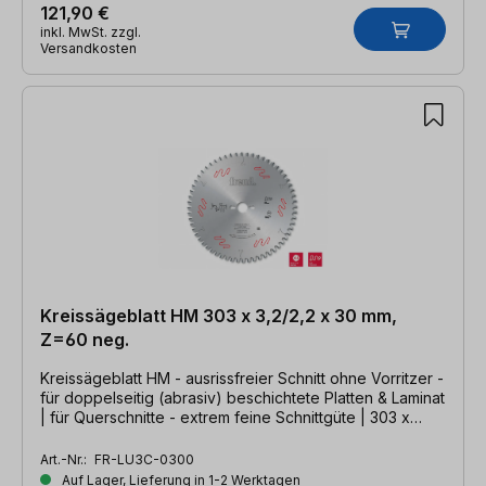
121,90 €
inkl. MwSt. zzgl.
Versandkosten
Kreissägeblatt HM 303 x 3,2/2,2 x 30 mm,
Z=60 neg.
Kreissägeblatt HM - ausrissfreier Schnitt ohne Vorritzer -
für doppelseitig (abrasiv) beschichtete Platten & Laminat
| für Querschnitte - extrem feine Schnittgüte | 303 x
3,2/2,2 x 30mm, Z=60- TFZ neg.
Art.-Nr.:
FR-LU3C-0300
Auf Lager, Lieferung in 1-2 Werktagen