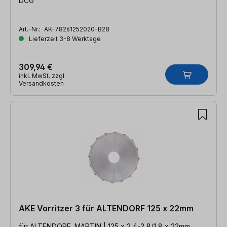
DCG
Art.-Nr.:
AK-78261252020-B28
Lieferzeit 3-8 Werktage
309,94 €
inkl. MwSt. zzgl.
Versandkosten
AKE Vorritzer 3 für ALTENDORF 125 x 22mm
für ALTENDORF, MARTIN | 125 x 2,4-2,8/1,8 x 22mm,