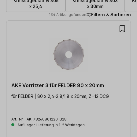
Kreissägeblatt Ø 305
Kreissägeblatt Ø 303
Kr
x 25,4
x 30mm
Filtern & Sortieren
134 Artikel gefunden
134 Artikel gefunden
AKE Vorritzer 3 für FELDER 80 x 20mm
für FELDER | 80 x 2,4-2,8/1,8 x 20mm, Z=12 DCG
Art.-Nr.:
AK-78260801220-B28
Auf Lager, Lieferung in 1-2 Werktagen