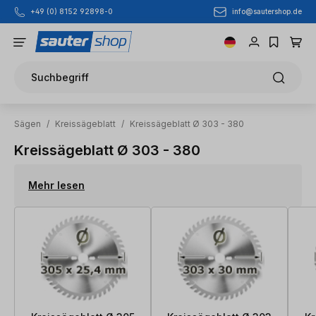
info@sautershop.de
+49 (0) 8152 92898-0
Zum Hauptinhalt springen
Suchbegriff
Sägen
/
Kreissägeblatt
/
Kreissägeblatt Ø 303 - 380
Kreissägeblatt Ø 303 - 380
Mehr lesen