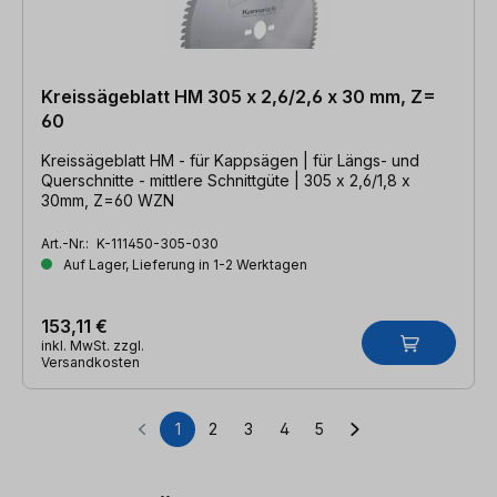
Kreissägeblatt HM 305 x 2,6/2,6 x 30 mm, Z=
60
Kreissägeblatt HM - für Kappsägen | für Längs- und
Querschnitte - mittlere Schnittgüte | 305 x 2,6/1,8 x
30mm, Z=60 WZN
Art.-Nr.:
K-111450-305-030
Auf Lager, Lieferung in 1-2 Werktagen
153,11 €
inkl. MwSt. zzgl.
Versandkosten
1
2
3
4
5
Seite
Seite
Seite
Seite
Seite