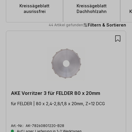
Kreissägeblatt
Kreissägeblatt
ausrissfrei
Dachhohlzahn
K
Filtern & Sortieren
44 Artikel gefunden
44 Artikel gefunden
AKE Vorritzer 3 für FELDER 80 x 20mm
für FELDER | 80 x 2,4-2,8/1,8 x 20mm, Z=12 DCG
Art.-Nr.:
AK-78260801220-B28
Auf Lager, Lieferung in 1-2 Werktagen