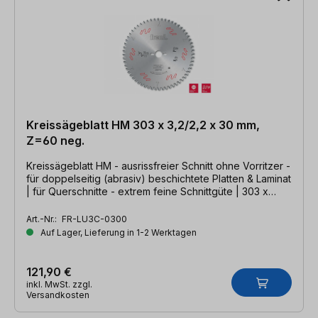
Kreissägeblatt HM 303 x 3,2/2,2 x 30 mm,
Z=60 neg.
Kreissägeblatt HM - ausrissfreier Schnitt ohne Vorritzer -
für doppelseitig (abrasiv) beschichtete Platten & Laminat
| für Querschnitte - extrem feine Schnittgüte | 303 x
3,2/2,2 x 30mm, Z=60- TFZ neg.
Art.-Nr.:
FR-LU3C-0300
Auf Lager, Lieferung in 1-2 Werktagen
121,90 €
inkl. MwSt. zzgl.
Versandkosten