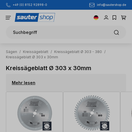
info@sautershop.de
+49 (0) 8152 92898-0
Zum Hauptinhalt springen
Suchbegriff
Sägen
/
Kreissägeblatt
/
Kreissägeblatt Ø 303 - 380
/
Kreissägeblatt Ø 303 x 30mm
Kreissägeblatt Ø 303 x 30mm
Mehr lesen