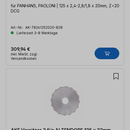
für PANHANS, PAOLONI | 125 x 2,4-2,8/1,8 x 20mm, Z=20
DCG
Art.-Nr.:
AK-78261252020-B28
Lieferzeit 3-8 Werktage
309,94 €
inkl. MwSt. zzgl.
Versandkosten
AKE Vorritzer 3 für ALTENDORF 125 x 22mm