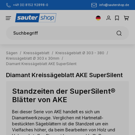
info@sautershop.de
+49 (0) 8152 92898-0
Zum Hauptinhalt springen
Suchbegriff
Sägen
/
Kreissägeblatt
/
Kreissägeblatt Ø 303 - 380
/
Kreissägeblatt Ø 303 x 30mm
/
Diamant Kreissägeblatt AKE SuperSilent
Diamant Kreissägeblatt AKE SuperSilent
Standzeiten der SuperSilent®
Blätter von AKE
Bei dieser Serie von AKE handelt es sich um
Diamantwerkzeuge. Verglichen mit Hartmetall-
bestückten Sägeblättern ist die Standzeit um ein
Vielfaches höher, da beim Bearbeiten von Holz und