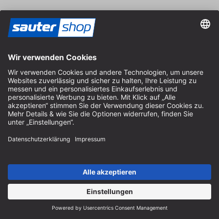
Kontakt
Fachberatung
+49 (0) 8152 92898-80
info@sautershop.de
Service-Hotline
+49 (0) 8152 92898-81
info@sautershop.de
Telefonzeit Montag bis Freitag
08:30 - 12:30 Uhr & 14:00 - 16:30 Uhr
Anschrift
Store / Ladengeschäft
Arzbergerstraße 4
82211 Herrsching