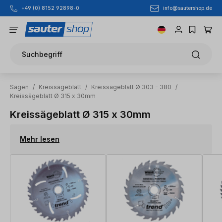
info@sautershop.de
+49 (0) 8152 92898-0
Zum Hauptinhalt springen
Suchbegriff
Sägen
/
Kreissägeblatt
/
Kreissägeblatt Ø 303 - 380
/
Kreissägeblatt Ø 315 x 30mm
Kreissägeblatt Ø 315 x 30mm
Mehr lesen