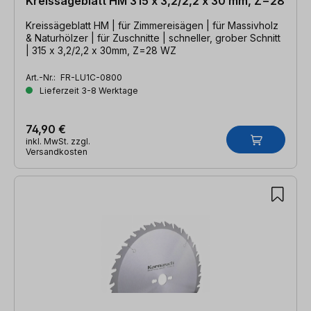
Kreissägeblatt HM 315 x 3,2/2,2 x 30 mm, Z=28
Kreissägeblatt HM | für Zimmereisägen | für Massivholz
& Naturhölzer | für Zuschnitte | schneller, grober Schnitt
| 315 x 3,2/2,2 x 30mm, Z=28 WZ
Art.-Nr.:
FR-LU1C-0800
Lieferzeit 3-8 Werktage
74,90 €
inkl. MwSt. zzgl.
Versandkosten