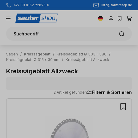
info@sautershop.de
+49 (0) 8152 92898-0
Zum Hauptinhalt springen
Suchbegriff
Sägen
/
Kreissägeblatt
/
Kreissägeblatt Ø 303 - 380
/
Kreissägeblatt Ø 315 x 30mm
/
Kreissägeblatt Allzweck
Kreissägeblatt Allzweck
Filtern & Sortieren
2 Artikel gefunden
2 Artikel gefunden