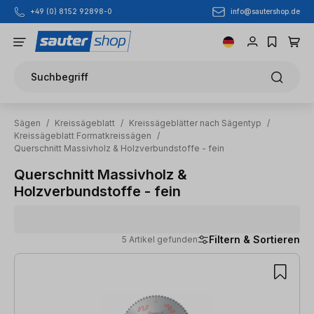
info@sautershop.de
+49 (0) 8152 92898-0
Zum Hauptinhalt springen
Suchbegriff
Sägen
/
Kreissägeblatt
/
Kreissägeblätter nach Sägentyp
/
Kreissägeblatt Formatkreissägen
/
Querschnitt Massivholz & Holzverbundstoffe - fein
Querschnitt Massivholz &
Holzverbundstoffe - fein
Filtern & Sortieren
5 Artikel gefunden
5 Artikel gefunden