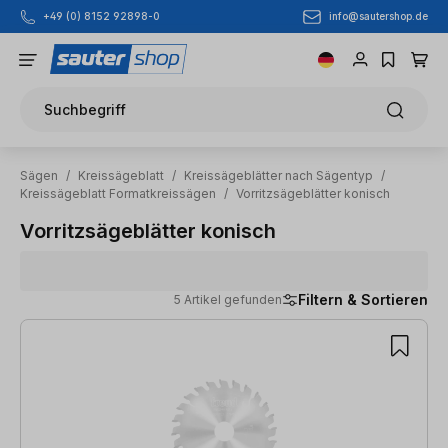
info@sautershop.de
+49 (0) 8152 92898-0
Zum Hauptinhalt springen
Suchbegriff
Sägen
/
Kreissägeblatt
/
Kreissägeblätter nach Sägentyp
/
Kreissägeblatt Formatkreissägen
/
Vorritzsägeblätter konisch
Vorritzsägeblätter konisch
Filtern & Sortieren
5 Artikel gefunden
5 Artikel gefunden