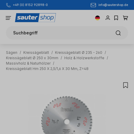
info@sautershop.de
+49 (0) 8152 92898-0
Zum Hauptinhalt springen
Suchbegriff
Sägen
/
Kreissägeblatt
/
Kreissägeblatt Ø 235 - 260
/
Kreissägeblatt Ø 250 x 30mm
/
Holz & Holzwerkstoffe
/
Massivholz & Naturhölzer
/
Kreissägeblatt Hm 250 X 2,5/1,6 X 30 Mm, Z=48
Bildergalerie überspringen