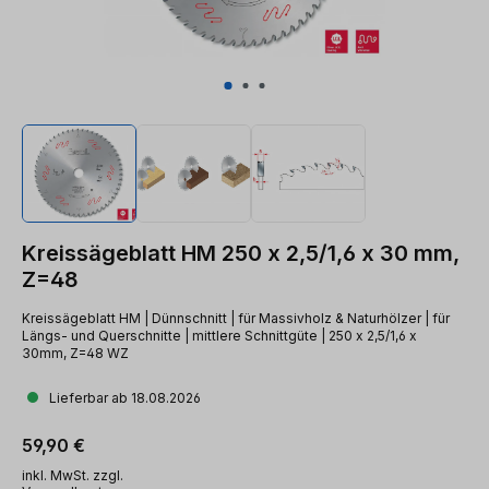
Kreissägeblatt HM 250 x 2,5/1,6 x 30 mm,
Z=48
Kreissägeblatt HM | Dünnschnitt | für Massivholz & Naturhölzer | für
Längs- und Querschnitte | mittlere Schnittgüte | 250 x 2,5/1,6 x
30mm, Z=48 WZ
Lieferbar ab 18.08.2026
Regulärer Preis:
59,90 €
inkl. MwSt. zzgl.