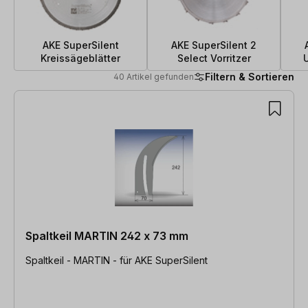
AKE SuperSilent
AKE SuperSilent 2
Kreissägeblätter
Select Vorritzer
U
Filtern & Sortieren
40 Artikel gefunden
40 Artikel gefunden
Spaltkeil MARTIN 242 x 73 mm
Spaltkeil - MARTIN - für AKE SuperSilent