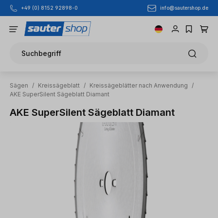
info@sautershop.de
+49 (0) 8152 92898-0
Zum Hauptinhalt springen
Suchbegriff
Sägen
/
Kreissägeblatt
/
Kreissägeblätter nach Anwendung
/
AKE SuperSilent Sägeblatt Diamant
AKE SuperSilent Sägeblatt Diamant