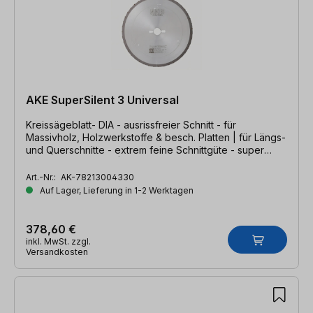
AKE SuperSilent 3 Universal
Kreissägeblatt- DIA - ausrissfreier Schnitt - für
Massivholz, Holzwerkstoffe & besch. Platten | für Längs-
und Querschnitte - extrem feine Schnittgüte - super
sicher - super leise | 300 x 2,4/1,8 x 30mm, Z=43 DCG
Art.-Nr.:
AK-78213004330
Auf Lager, Lieferung in 1-2 Werktagen
378,60 €
inkl. MwSt. zzgl.
Versandkosten