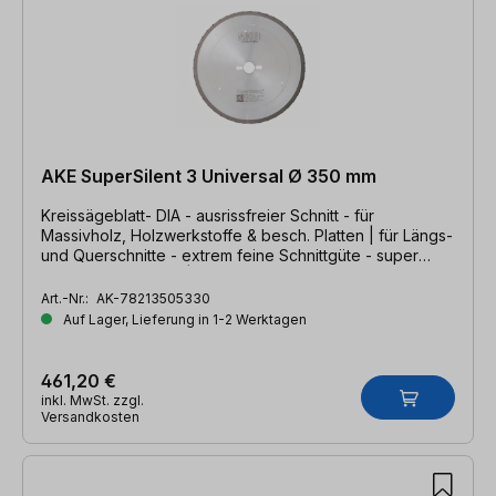
AKE SuperSilent 3 Universal Ø 350 mm
Kreissägeblatt- DIA - ausrissfreier Schnitt - für
Massivholz, Holzwerkstoffe & besch. Platten | für Längs-
und Querschnitte - extrem feine Schnittgüte - super
sicher - super leise | 350 x 2,6/2,0 x 30mm, Z=53 DCG
Art.-Nr.:
AK-78213505330
Auf Lager, Lieferung in 1-2 Werktagen
461,20 €
inkl. MwSt. zzgl.
Versandkosten