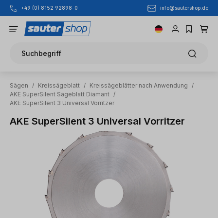
info@sautershop.de
+49 (0) 8152 92898-0
Zum Hauptinhalt springen
Suchbegriff
Sägen
/
Kreissägeblatt
/
Kreissägeblätter nach Anwendung
/
AKE SuperSilent Sägeblatt Diamant
/
AKE SuperSilent 3 Universal Vorritzer
AKE SuperSilent 3 Universal Vorritzer