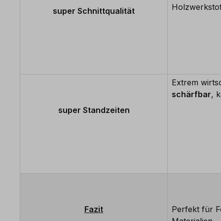
Holzwerkstof
super Schnittqualität
Extrem wirts
schärfbar
, 
super Standzeiten
Fazit
Perfekt für F