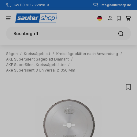
info@sautershop.de
+49 (0) 8152 92898-0
Zum Hauptinhalt springen
Suchbegriff
Sägen
/
Kreissägeblatt
/
Kreissägeblätter nach Anwendung
/
AKE SuperSilent Sägeblatt Diamant
/
AKE SuperSilent Kreissägeblätter
/
Ake Supersilent 3 Universal Ø 350 Mm
Bildergalerie überspringen