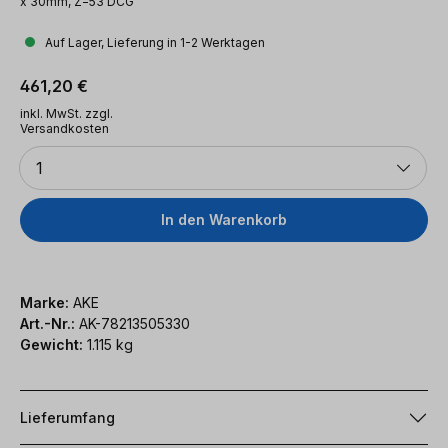
x 30mm, Z=53 DCG
Auf Lager, Lieferung in 1-2 Werktagen
Regulärer Preis:
461,20 €
inkl. MwSt. zzgl.
Versandkosten
Anzahl
1
In den Warenkorb
Marke:
AKE
Art.-Nr.:
AK-78213505330
Gewicht:
1.115 kg
Lieferumfang