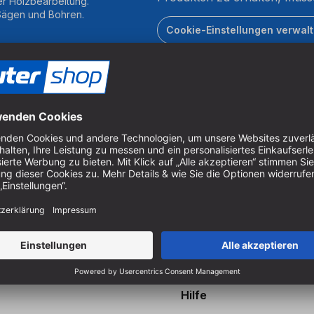
er Holzbearbeitung.
 Sägen und Bohren.
Cookie-Einstellungen verwal
Zahlung
ie gratis den sautershop
 entdecken Sie unser
Sortiment.
stellen
Hilfe