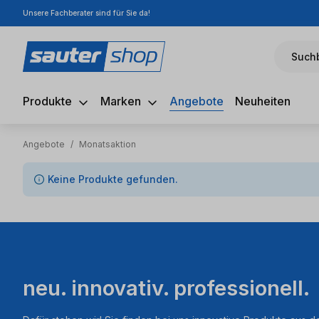
Unsere Fachberater sind für Sie da!
m Hauptinhalt springen
Zur Suche springen
Zur Hauptnavigation springen
Suchb
Produkte
Marken
Angebote
Neuheiten
Angebote
/
Monatsaktion
0 Artikel gefunden
Keine Produkte gefunden.
neu. innovativ. professionell.