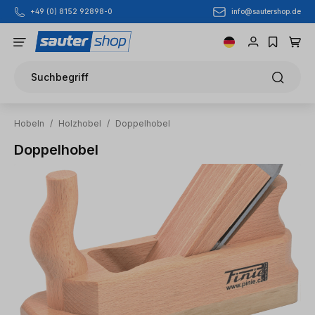
info@sautershop.de
+49 (0) 8152 92898-0
Zum Hauptinhalt springen
Suchbegriff
Hobeln
/
Holzhobel
/
Doppelhobel
Doppelhobel