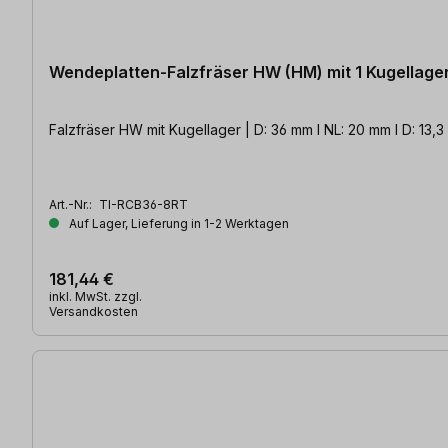
Wendeplatten-Falzfräser HW (HM) mit 1 Kugellage
Falzfräser HW mit Kugellager | D: 36 mm l NL: 20 mm l D: 13,
Art.-Nr.:
TI-RCB36-8RT
Auf Lager, Lieferung in 1-2 Werktagen
181,44 €
inkl. MwSt. zzgl.
Versandkosten