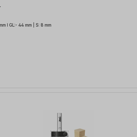
r
 mm l GL:- 44 mm | S: 8 mm