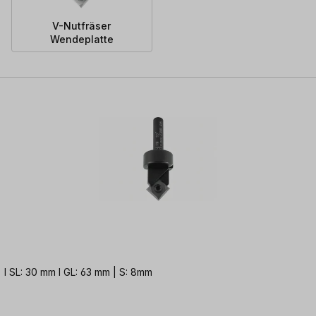
V-Nutfräser
Wendeplatte
 mm l NL: 8,3 mm l SL: 30 mm l GL: 63 mm | S: 8mm