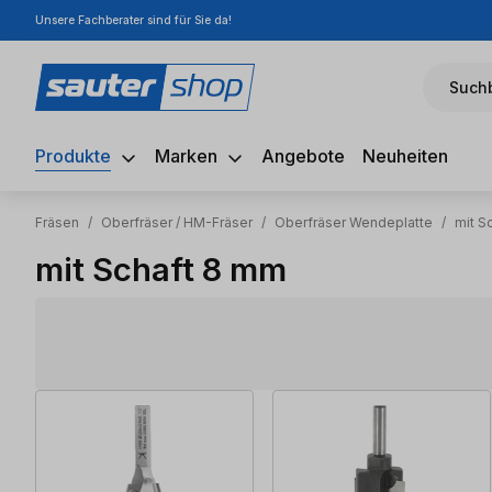
Unsere Fachberater sind für Sie da!
m Hauptinhalt springen
Zur Suche springen
Zur Hauptnavigation springen
Suchb
Produkte
Marken
Angebote
Neuheiten
Fräsen
/
Oberfräser / HM-Fräser
/
Oberfräser Wendeplatte
/
mit S
mit Schaft 8 mm