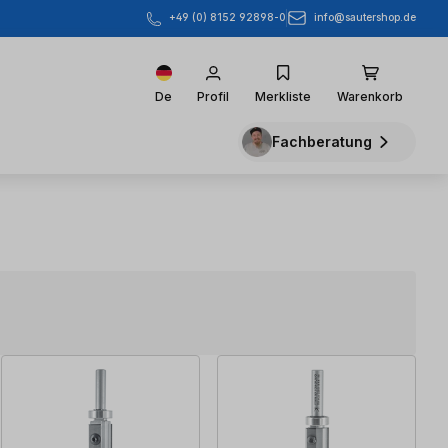
info@sautershop.de
+49 (0) 8152 92898-0
De
Profil
Merkliste
Warenkorb
Fachberatung