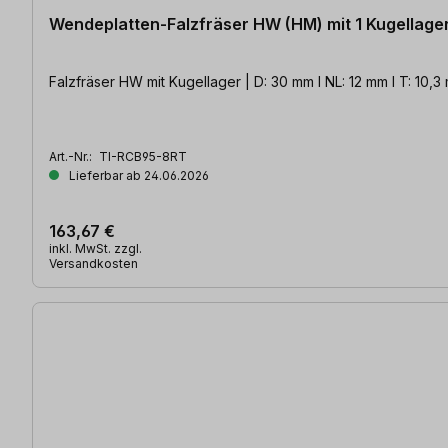
Wendeplatten-Falzfräser HW (HM) mit 1 Kugellage
Falzfräser HW mit Kugellager | D: 30 mm l NL: 12 mm l T: 10,3
Art.-Nr.:
TI-RCB95-8RT
Lieferbar ab 24.06.2026
163,67 €
inkl. MwSt. zzgl.
Versandkosten