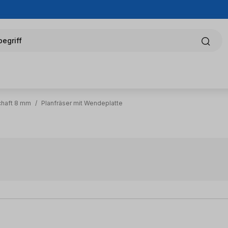
egriff
chaft 8 mm
/
Planfräser mit Wendeplatte