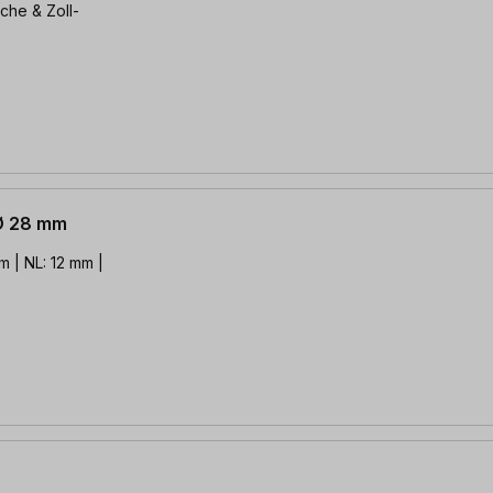
che & Zoll-
Ø 28 mm
m | NL: 12 mm |
)