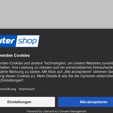
Ø 39 mm
 | NL: 12 mm |