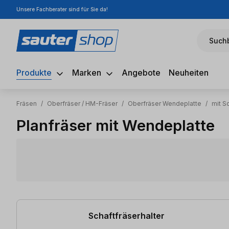
Unsere Fachberater sind für Sie da!
m Hauptinhalt springen
Zur Suche springen
Zur Hauptnavigation springen
Suchb
Produkte
Marken
Angebote
Neuheiten
Fräsen
/
Oberfräser / HM-Fräser
/
Oberfräser Wendeplatte
/
mit S
Planfräser mit Wendeplatte
4 Artikel gefunden
Schaftfräserhalter