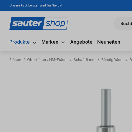
Unsere Fachberater sind für Sie da!
m Hauptinhalt springen
Zur Suche springen
Zur Hauptnavigation springen
Suchb
Produkte
Marken
Angebote
Neuheiten
Fräsen
/
Oberfräser / HM-Fräser
/
Schaft 8 mm
/
Bündigfräser
/
B
Bildergalerie überspringen