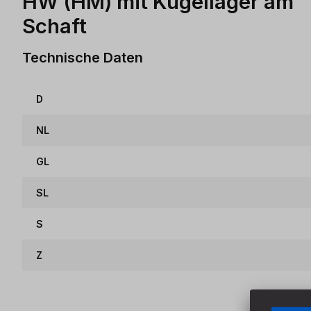
HW (HM) mit Kugellager am
Schaft
Technische Daten
D
NL
GL
SL
S
Z
Produktgalerie überspringen