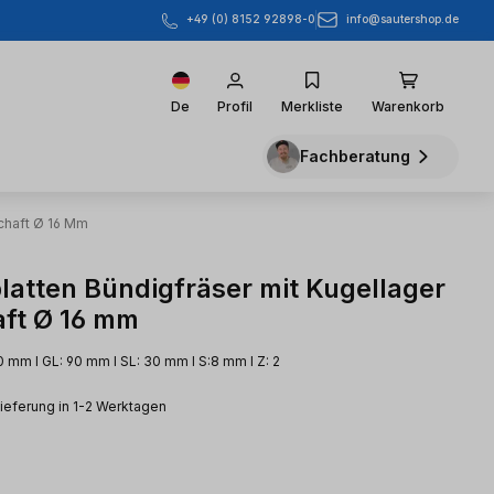
info@sautershop.de
+49 (0) 8152 92898-0
De
Profil
Merkliste
Warenkorb
Fachberatung
chaft Ø 16 Mm
atten Bündigfräser mit Kugellager
ft Ø 16 mm
0 mm l GL: 90 mm l SL: 30 mm l S:8 mm l Z: 2
Lieferung in 1-2 Werktagen
eis: