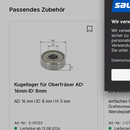
Passendes Zubehör
Kugellager für Oberfräser AD:
CMT Eins
16mm ID: 8mm
Drehmome
AD: 16 mm l ID: 8 mm l H: 5 mm
einfaches 
Drehmomen
Wendeplatt
Messer- o
Art.-Nr.:
E-00122
Art.-Nr.:
I-C
Lieferbar ab 12.08.2026
Lieferzei