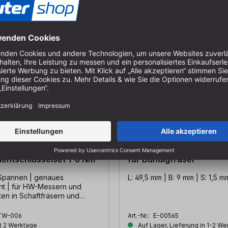
tellbarer
HM-Wendemesser 49,5 x 9
ntschlüsselset 1-6 Nm
für Bündigfräser
Spannen | genaues
L: 49,5 mm | B: 9 mm | S: 1,5 m
t | für HW-Messern und
en in Schaftfräsern und
der Hobelköpfen
TW-006
Art.-Nr.:
E-00565
t 2 Werktage
Auf Lager, Lieferung in 1-2 W