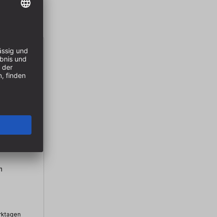
 x 1,5
m
erktagen