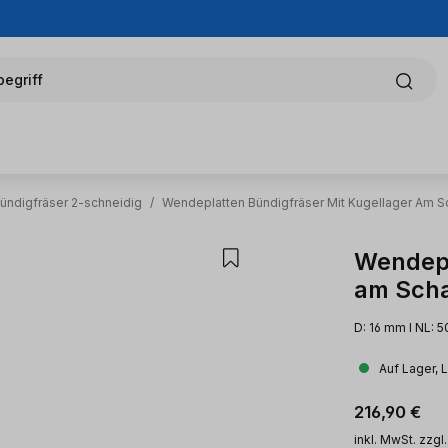
egriff
ündigfräser 2-schneidig
/
Wendeplatten Bündigfräser Mit Kugellager Am S
Wendepl
am Scha
D: 16 mm l NL: 5
Auf Lager, 
Regulärer Pr
216,90 €
inkl. MwSt. zzgl.