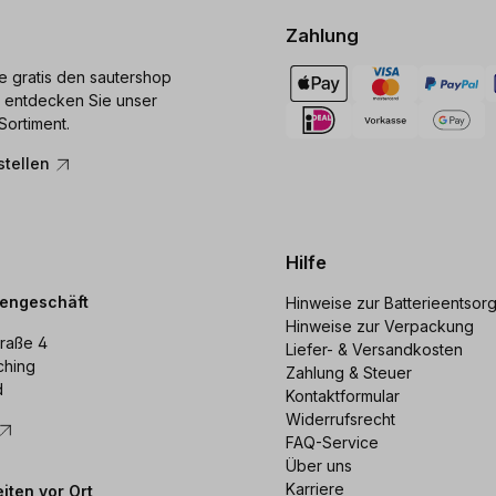
Zahlung
ie gratis den sautershop
 entdecken Sie unser
Sortiment.
stellen
Hilfe
dengeschäft
Hinweise zur Batterieentsor
Hinweise zur Verpackung
raße 4
Liefer- & Versandkosten
ching
Zahlung & Steuer
d
Kontaktformular
Widerrufsrecht
FAQ-Service
Über uns
Karriere
iten vor Ort