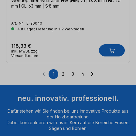
Wendeplatten-Nutfräser HW (HM) Z1 | D: 8 mm l NL: 20
mm l GL: 63 mm | S:8 mm
Art.-Nr.:
E-20040
Auf Lager, Lieferung in 1-2 Werktagen
118,33 €
inkl. MwSt. zzgl.
Versandkosten
1
2
3
4
Seite
Seite
Seite
Seite
neu. innovativ. professionell.
Dafür stehen wir! Sie finden bei uns innovative Produkte aus
der Holzbearbeitung.
Dabei konzentrieren wir uns im Kern auf die Bereiche Fräsen,
Sägen und Bohren.