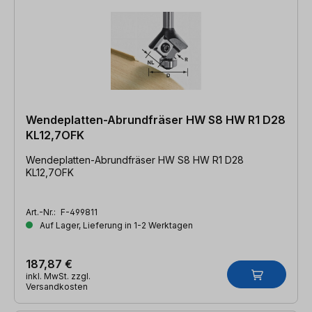
Wendeplatten-Abrundfräser HW S8 HW R1 D28
KL12,7OFK
Wendeplatten-Abrundfräser HW S8 HW R1 D28
KL12,7OFK
Art.-Nr.:
F-499811
Auf Lager, Lieferung in 1-2 Werktagen
187,87 €
inkl. MwSt. zzgl.
Versandkosten