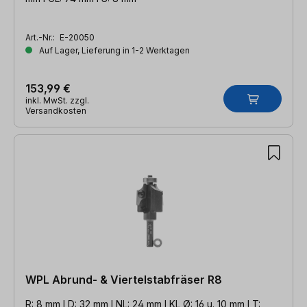
Art.-Nr.:
E-20050
Auf Lager, Lieferung in 1-2 Werktagen
153,99 €
inkl. MwSt. zzgl.
Versandkosten
WPL Abrund- & Viertelstabfräser R8
R: 8 mm l D: 32 mm l NL: 24 mm l KL Ø: 16 u. 10 mm l T: