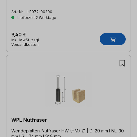
Art.-Nr.:
I-F079-00200
Lieferzeit 2 Werktage
9,40 €
inkl. MwSt. zzgl.
Versandkosten
WPL Nutfräser
Wendeplatten-Nutfräser HW (HM) Z1 | D: 20 mm l NL: 30
mm l GL: 74 mm l S: 8 mm