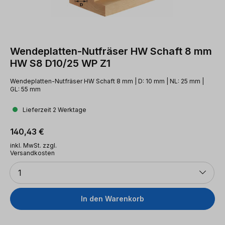
Wendeplatten-Nutfräser HW Schaft 8 mm
HW S8 D10/25 WP Z1
Wendeplatten-Nutfräser HW Schaft 8 mm | D: 10 mm | NL: 25 mm |
GL: 55 mm
Lieferzeit 2 Werktage
Regulärer Preis:
140,43 €
inkl. MwSt. zzgl.
Versandkosten
Anzahl
1
In den Warenkorb