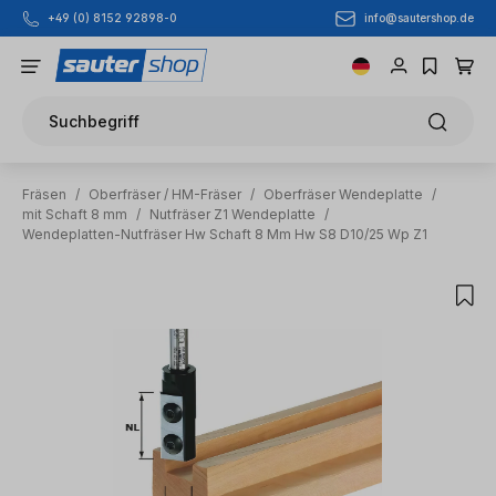
info@sautershop.de
+49 (0) 8152 92898-0
Zum Hauptinhalt springen
Suchbegriff
Fräsen
/
Oberfräser / HM-Fräser
/
Oberfräser Wendeplatte
/
mit Schaft 8 mm
/
Nutfräser Z1 Wendeplatte
/
Wendeplatten-Nutfräser Hw Schaft 8 Mm Hw S8 D10/25 Wp Z1
Bildergalerie überspringen