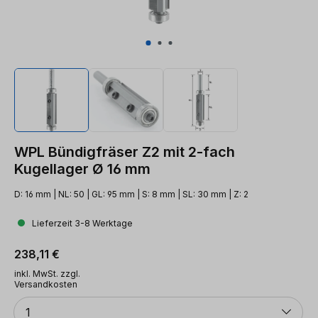
WPL Bündigfräser Z2 mit 2-fach
Kugellager Ø 16 mm
D: 16 mm | NL: 50 | GL: 95 mm | S: 8 mm | SL: 30 mm | Z: 2
Lieferzeit 3-8 Werktage
Regulärer Preis:
238,11 €
inkl. MwSt. zzgl.
Versandkosten
Anzahl
1