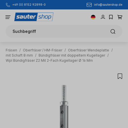
info@sautershop.de
+49 (0) 8152 92898-0
Zum Hauptinhalt springen
Suchbegriff
Fräsen
/
Oberfräser / HM-Fräser
/
Oberfräser Wendeplatte
/
mit Schaft 8 mm
/
Bündigfräser mit doppeltem Kugellager
/
Wpl Bündigfräser Z2 Mit 2-Fach Kugellager Ø 16 Mm
Bildergalerie überspringen