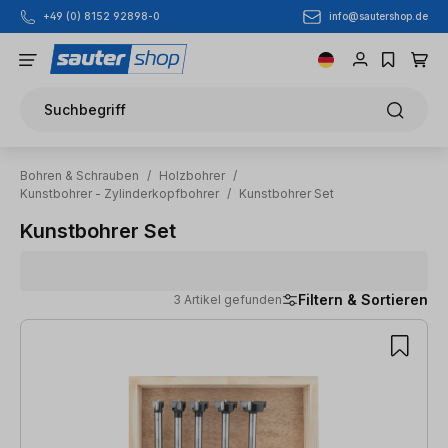
info@sautershop.de
+49 (0) 8152 92898-0
Zum Hauptinhalt springen
Suchbegriff
Bohren & Schrauben
/
Holzbohrer
/
Kunstbohrer - Zylinderkopfbohrer
/
Kunstbohrer Set
Kunstbohrer Set
Filtern & Sortieren
3 Artikel gefunden
3 Artikel gefunden