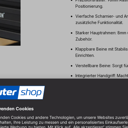
Positionierung.
Vierfache Scharnier- und An
zusätzliche Funktionalität.
Starker Hauptrahmen: 8mm u
Zubehör.
Klappbare Beine mit Stabili
Einrichten.
Verstellbare Beine: Sorgt f
Integrierter Handgriff: Ma
Optionales Rad-System: Ver
einfachen Transport.
Erweitertes Zubehör: Erweit
Erweiterungs-System: Das 
Hinzufügen mehrerer Erweit
und Leichtigkeit.