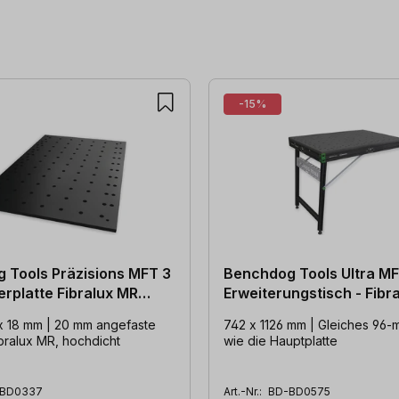
-15%
 Tools Präzisions MFT 3
Benchdog Tools Ultra M
rplatte Fibralux MR
Erweiterungstisch - Fibr
schwarz
 x 18 mm | 20 mm angefaste
742 x 1126 mm | Gleiches 96-
ibralux MR, hochdicht
wie die Hauptplatte
BD0337
Art.-Nr.:
BD-BD0575