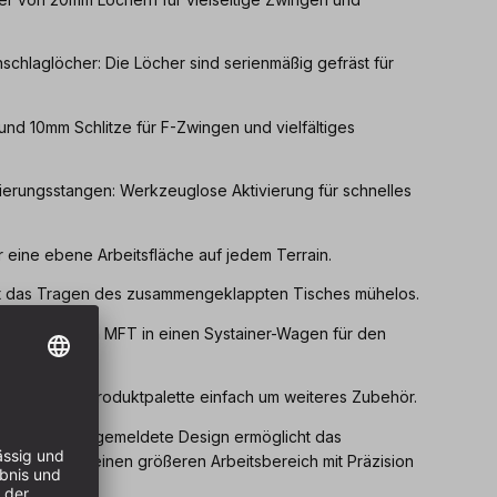
schlaglöcher: Die Löcher sind serienmäßig gefräst für
nd 10mm Schlitze für F-Zwingen und vielfältiges
sierungsstangen: Werkzeuglose Aktivierung für schnelles
ür eine ebene Arbeitsfläche auf jedem Terrain.
cht das Tragen des zusammengeklappten Tisches mühelos.
wandelt Ihren MFT in einen Systainer-Wagen für den
ern Sie Ihre Produktpalette einfach um weiteres Zubehör.
zum Patent angemeldete Design ermöglicht das
erungen für einen größeren Arbeitsbereich mit Präzision