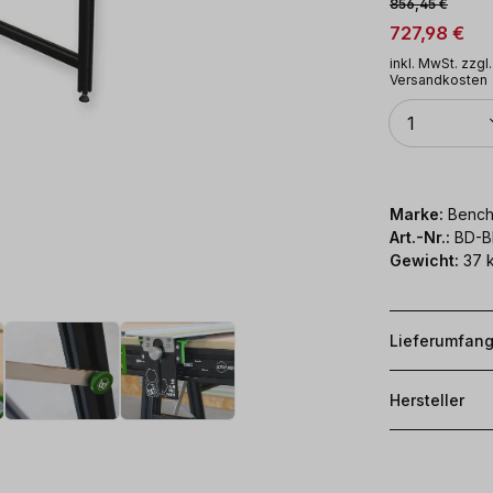
Verkaufsprei
Regulärer Preis:
856,45 €
727,98 €
inkl. MwSt. zzgl.
Versandkosten
Anzahl
1
Marke:
Bench
Art.-Nr.:
BD-B
Gewicht:
37 
Lieferumfan
Hersteller