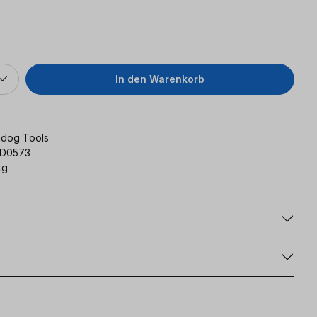
s:
In den Warenkorb
dog Tools
D0573
kg
g