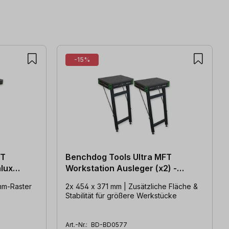
-15%
FT
Benchdog Tools Ultra MFT
alux
Workstation Ausleger (x2) -
Fibralux schwarz
mm-Raster
2x 454 x 371 mm | Zusätzliche Fläche &
Stabilität für größere Werkstücke
Art.-Nr.:
BD-BD0577