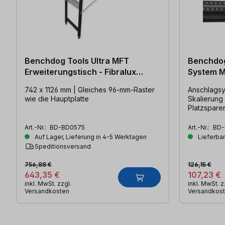
Benchdog Tools Ultra MFT
Benchdog
Erweiterungstisch - Fibralux
System M
schwarz
742 x 1126 mm | Gleiches 96-mm-Raster
Anschlagsy
wie die Hauptplatte
Skalierung
Platzspare
Art.-Nr.:
BD-BD0575
Art.-Nr.:
BD-
Auf Lager, Lieferung in 4-5 Werktagen
Lieferbar
Speditionsversand
756,88 €
126,15 €
643,35 €
107,23 €
inkl. MwSt. zzgl.
inkl. MwSt. z
Versandkosten
Versandkos
Produktgalerie überspringen