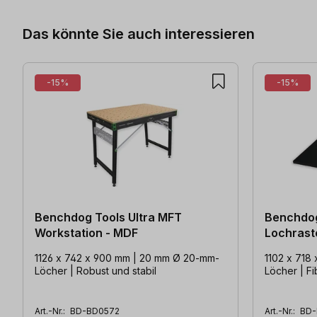
Das könnte Sie auch interessieren
-15%
-15%
Benchdog Tools Ultra MFT
Benchdog
Workstation - MDF
Lochraste
schwarz
1126 x 742 x 900 mm | 20 mm Ø 20-mm-
1102 x 718
Löcher | Robust und stabil
Löcher | F
Art.-Nr.:
BD-BD0572
Art.-Nr.:
BD-