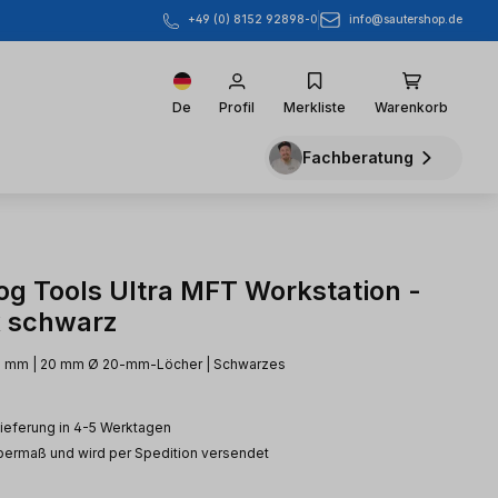
info@sautershop.de
+49 (0) 8152 92898-0
De
Profil
Merkliste
Warenkorb
Fachberatung
g Tools Ultra MFT Workstation -
x schwarz
00 mm | 20 mm Ø 20-mm-Löcher | Schwarzes
Lieferung in 4-5 Werktagen
Übermaß und wird per Spedition versendet