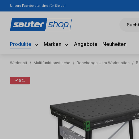
Unsere Fachberater sind für Sie da!
m Hauptinhalt springen
Zur Suche springen
Zur Hauptnavigation springen
Suchb
Produkte
Marken
Angebote
Neuheiten
Werkstatt
/
Multifunktionstische
/
Benchdogs Ultra Workstation
/
B
Bildergalerie überspringen
-15%