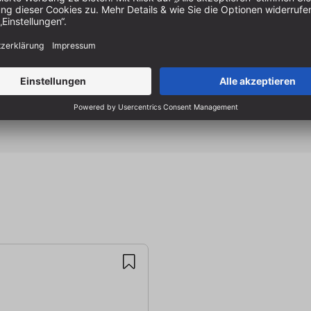
Full-Sheet-Aufnahme: Kann p
Auftrennen, für schmale Sch
(in Verbindung mit der Ver
Benchdog Tool Integration: P
umfangreichen Produktpale