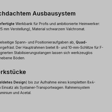
rchdachtem Ausbausystem
fertigte
Werkbank für Profis und ambitionierte Heimwerker:
5 mm Verstellung), Material schwarzem Valchromat.
lseitige Spann- und Positionieraufgaben ab,
Quad-
rgefräst. Der Hauptrahmen bietet 8- und 10-mm-Schlitze für F-
grierten Stabilisierungsstangen lassen sich werkzeuglos
 unebene Böden.
erkstücke
ldetes Design
) bis zur Aufnahme eines kompletten 8x4-
len Einsatz als Systainer-Transportwagen. Rahmensystem
uminium und Acetal.