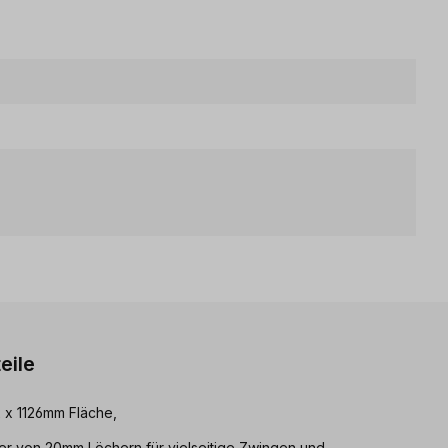
eile
 x 1126mm Fläche,
ter von 20mm Löchern für vielseitige Zwingen und