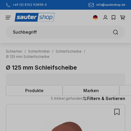
info@sautershop.de
+49 (0) 8152 92898-0
Zum Hauptinhalt springen
Suchbegriff
Schleifen
/
Schleifmittel
/
Schleifscheibe
/
Ø 125 mm Schleifscheibe
Ø 125 mm Schleifscheibe
Produkte
Marken
Filtern & Sortieren
5 Artikel gefunden
5 Artikel gefunden