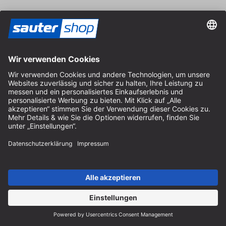
Anschrift
Store / Ladengeschäft
Arzbergerstraße 4
82211 Herrsching
Deutschland
Anfahrt
Öffnungszeiten vor Ort
Montag bis Freitag
8:30 - 12:30 Uhr & 14:00 - 16:30 Uhr
Hilfe
Hinweise zur Batterieentsorgung
Hinweise zur Verpackung