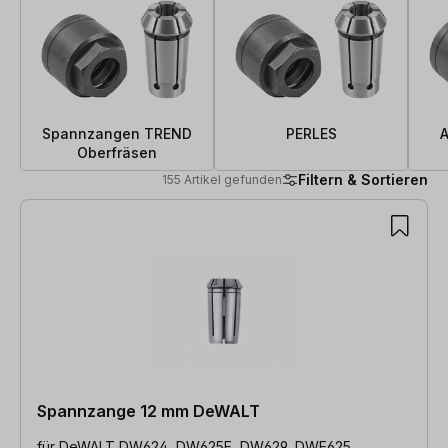
Spannzangen TREND
PERLES
A
Oberfräsen
Filtern & Sortieren
155 Artikel gefunden
155 Artikel gefunden
Spannzange 12 mm DeWALT
für DeWALT DW624, DW625E, DW629, DWE625,