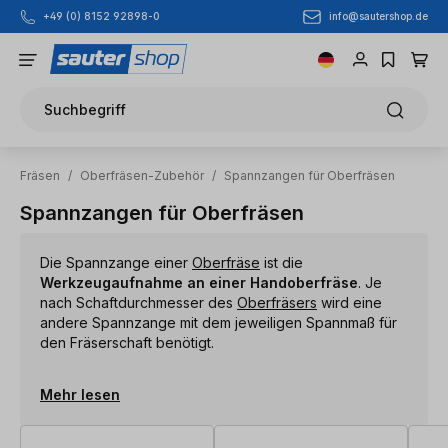
info@sautershop.de
+49 (0) 8152 92898-0
Zum Hauptinhalt springen
Suchbegriff
Fräsen
/
Oberfräsen-Zubehör
/
Spannzangen für Oberfräsen
Spannzangen für Oberfräsen
Die Spannzange einer
Oberfräse
ist die
Werkzeugaufnahme an einer Handoberfräse
. Je
nach Schaftdurchmesser des
Oberfräsers
wird eine
andere Spannzange mit dem jeweiligen Spannmaß für
den Fräserschaft benötigt.
Mehr lesen