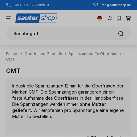
info@sautershop.de
+49 (0) 8152 92898-0
Zum Hauptinhalt springen
Suchbegriff
Fräsen
/
Oberfräsen-Zubehör
/
Spannzangen für Oberfräsen
/
CMT
CMT
Industrielle Spannzangen 12 mm für die Oberfräsen der
Marken CMT. Die Spannzangen garantieren einen
feste Aufnahme des
Oberfräsers
in der Handoberfräse.
Die Spannzangen werden immer
ohne Mutter
geliefert.
Wir empfehlen pro Spannzange eine eigene
Mutter zu bestellen.