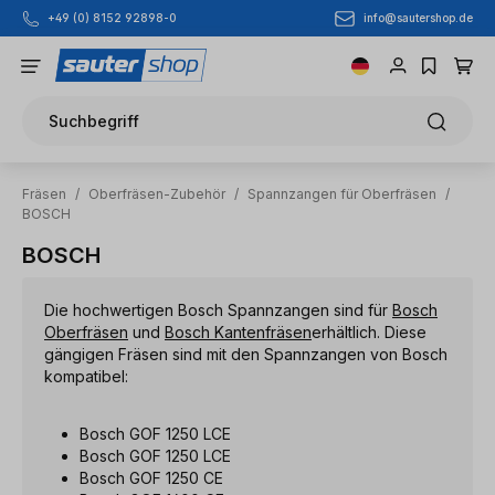
info@sautershop.de
+49 (0) 8152 92898-0
Zum Hauptinhalt springen
Suchbegriff
Fräsen
/
Oberfräsen-Zubehör
/
Spannzangen für Oberfräsen
/
BOSCH
BOSCH
Die hochwertigen Bosch Spannzangen sind für
Bosch
Oberfräsen
und
Bosch Kantenfräsen
erhältlich. Diese
gängigen Fräsen sind mit den Spannzangen von Bosch
kompatibel:
Bosch GOF 1250 LCE
Bosch GOF 1250 LCE
Bosch GOF 1250 CE