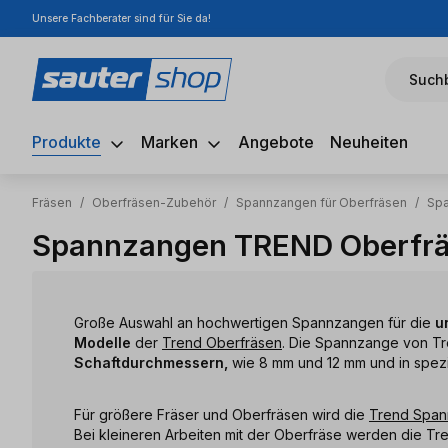
Unsere Fachberater sind für Sie da!
m Hauptinhalt springen
Zur Suche springen
Zur Hauptnavigation springen
Suchb
Produkte
Marken
Angebote
Neuheiten
Fräsen
/
Oberfräsen-Zubehör
/
Spannzangen für Oberfräsen
/
Sp
Spannzangen TREND Oberfr
Große Auswahl an hochwertigen Spannzangen für die
u
Modelle
der
Trend Oberfräsen
. Die Spannzange von Tr
Schaftdurchmessern,
wie 8 mm und 12 mm und in spezi
Für größere Fräser und Oberfräsen wird die
Trend Span
Bei kleineren Arbeiten mit der Oberfräse werden die T