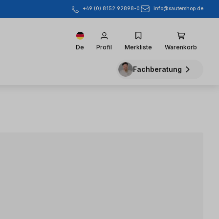
info@sautershop.de
+49 (0) 8152 92898-0
De
Profil
Merkliste
Warenkorb
Fachberatung