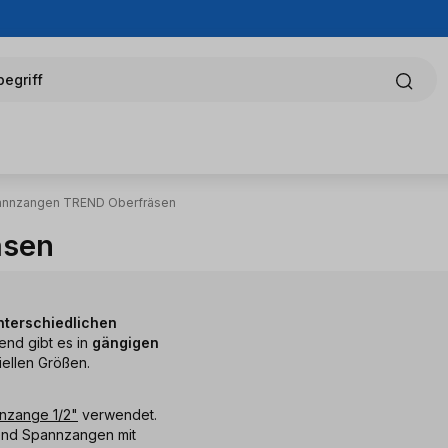
egriff
annzangen TREND Oberfräsen
äsen
nterschiedlichen
end gibt es in
gängigen
ellen Größen.
nzange 1/2"
verwendet.
rend Spannzangen mit