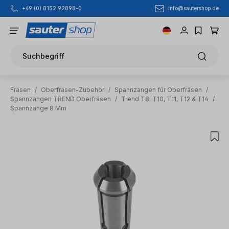
info@sautershop.de
+49 (0) 8152 92898-0
Zum Hauptinhalt springen
Suchbegriff
Fräsen
/
Oberfräsen-Zubehör
/
Spannzangen für Oberfräsen
/
Spannzangen TREND Oberfräsen
/
Trend T8, T10, T11, T12 & T14
/
Spannzange 8 Mm
Bildergalerie überspringen