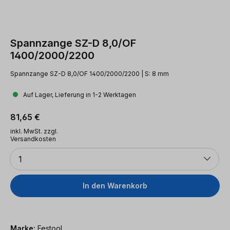
Spannzange SZ-D 8,0/OF
1400/2000/2200
Spannzange SZ-D 8,0/OF 1400/2000/2200 | S: 8 mm
Auf Lager, Lieferung in 1-2 Werktagen
Regulärer Preis:
81,65 €
inkl. MwSt. zzgl.
Versandkosten
Anzahl
1
In den Warenkorb
Marke:
Festool