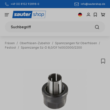
info@sautershop.de
+49 (0) 8152 92898-0
Zum Hauptinhalt springen
Suchbegriff
Fräsen
/
Oberfräsen-Zubehör
/
Spannzangen für Oberfräsen
/
Festool
/
Spannzange Sz-D 8,0/Of 1400/2000/2200
Bildergalerie überspringen