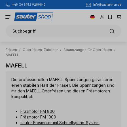
info@sautershop.de
+49 (0) 8152 92898-0
Zum Hauptinhalt springen
Suchbegriff
Fräsen
/
Oberfräsen-Zubehör
/
Spannzangen für Oberfräsen
/
MAFELL
MAFELL
Die professionellen MAFELL Spannzangen garantieren
einen
stabilen Halt der Fräser.
Die Spannzangen sind
mit den
MAFELL Oberfräsen
und diesen Fräsmotoren
kompatibel:
Fräsmotor FM 800
Fräsmotor FM 1000
sauter Fräsmotor mit Schnellspann-System