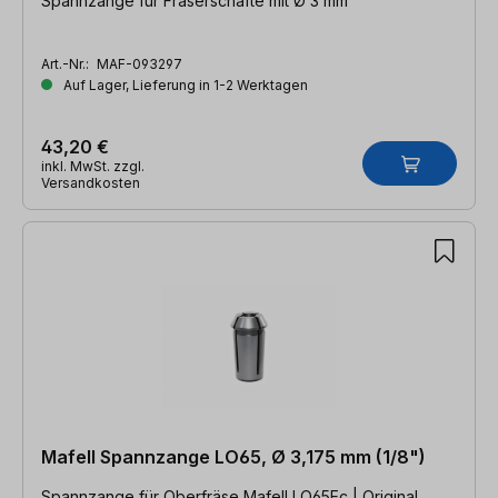
Spannzange für Fräserschäfte mit Ø 3 mm
Art.-Nr.:
MAF-093297
Auf Lager, Lieferung in 1-2 Werktagen
43,20 €
inkl. MwSt. zzgl.
Versandkosten
Mafell Spannzange LO65, Ø 3,175 mm (1/8")
Spannzange für Oberfräse Mafell LO65Ec | Original