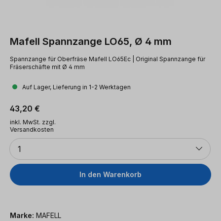
Mafell Spannzange LO65, Ø 4 mm
Spannzange für Oberfräse Mafell LO65Ec | Original Spannzange für
Fräserschäfte mit Ø 4 mm
Auf Lager, Lieferung in 1-2 Werktagen
Regulärer Preis:
43,20 €
inkl. MwSt. zzgl.
Versandkosten
Anzahl
1
In den Warenkorb
Marke:
MAFELL