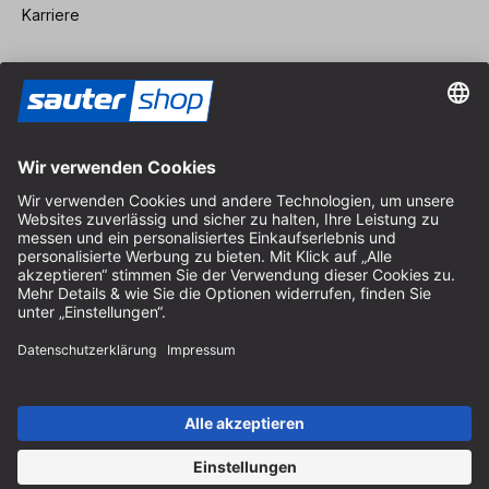
Karriere
Vertrag widerrufen
Impressum
AGB
Datenschutz
Cookie-Einstellungen
© 2026 sauter GmbH
inkl. MwSt. / exkl. Versandkosten
* kostenloser Versand ab 150 Euro Bestellwert innerhalb
Deutschlands für die Standard-Paketgrößen - ausgenommen
Sperrgut und Fracht
In Abh. des Lieferlandes kann die MwSt. an der Kasse variieren.