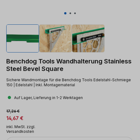
Benchdog Tools Wandhalterung Stainless
Steel Bevel Square
Sichere Wandmontage für die Benchdog Tools Edelstahl-Schmiege
150 | Edelstahl | Inkl. Montagematerial
Auf Lager, Lieferung in 1-2 Werktagen
Verkaufspreis:
Regulärer Preis:
17,26 €
14,67 €
inkl. MwSt. zzgl.
Versandkosten
Anzahl