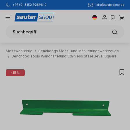
info@sautershop.de
+49 (0) 8152 92898-0
Zum Hauptinhalt springen
Suchbegriff
Messwerkzeug
/
Benchdogs Mess- und Markierungswerkzeuge
/
Benchdog Tools Wandhalterung Stainless Steel Bevel Square
Bildergalerie überspringen
-15%