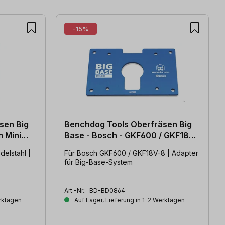
-15%
sen Big
Benchdog Tools Oberfräsen Big
Base - Bosch - GKF600 / GKF18V-
8
elstahl |
Für Bosch GKF600 / GKF18V-8 | Adapter
für Big-Base-System
Art.-Nr.:
BD-BD0864
erktagen
Auf Lager, Lieferung in 1-2 Werktagen