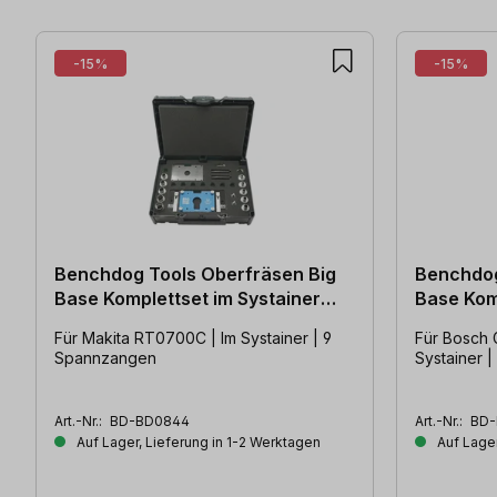
-15%
-15%
Benchdog Tools Oberfräsen Big
Benchdog
Base Komplettset im Systainer
Base Kom
Makita
Bosch
Für Makita RT0700C | Im Systainer | 9
Für Bosch 
Spannzangen
Systainer 
Art.-Nr.:
BD-BD0844
Art.-Nr.:
BD-
Auf Lager, Lieferung in 1-2 Werktagen
Auf Lager