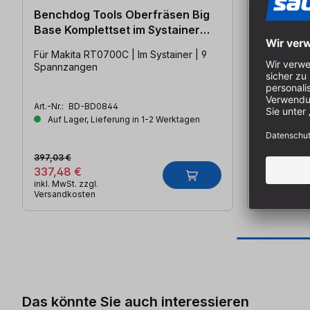
Benchdog Tools Oberfräsen Big
Benchdog
Base Komplettset im Systainer
Oberfräse
Makita
Für Makita RT0700C | Im Systainer | 9
Selbstzent
Spannzangen
| Präzise A
Art.-Nr.:
BD-BD0844
Art.-Nr.:
BD-
Auf Lager, Lieferung in 1-2 Werktagen
Auf Lager
397,03 €
19,92 €
337,48 €
16,93 €
inkl. MwSt. zzgl.
inkl. MwSt. z
Versandkosten
Versandkos
Produktgalerie überspringen
Das könnte Sie auch interessieren