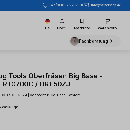
info@sautershop.de
+49 (0) 8152 92898-0
De
Profil
Merkliste
Warenkorb
Fachberatung
g Tools Oberfräsen Big Base -
- RT0700C / DRT50ZJ
700C / DRT50ZJ | Adapter für Big-Base-System
15 Werktage
s: