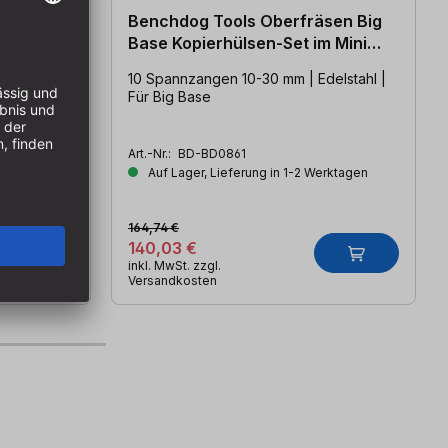
sen Big
Benchdog Tools Oberfräsen Big
tainer
Base Kopierhülsen-Set im Mini
Systainer
 | Im
10 Spannzangen 10-30 mm | Edelstahl |
Für Big Base
Art.-Nr.:
BD-BD0861
erktagen
Auf Lager, Lieferung in 1-2 Werktagen
164,74 €
140,03 €
inkl. MwSt. zzgl.
Versandkosten