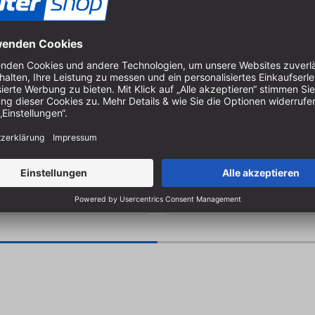
 Tools Zentrierpins für
Benchdog Tools Oberfrä
n Big Base - 1 Paar
Base Komplettset im Sys
Bosch
rierend | Für Big-Base-System
Für Bosch GKF600 / GKF18V-8
usrichtung
Systainer | 9 Spannzangen
BD0868
Art.-Nr.:
BD-BD0843
, Lieferung in 1-2 Werktagen
Auf Lager, Lieferung in 1-2 W
397,03 €
337,48 €
zgl.
inkl. MwSt. zzgl.
ten
Versandkosten