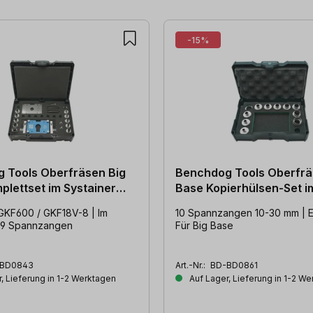
-15%
 Tools Oberfräsen Big
Benchdog Tools Oberfrä
plettset im Systainer
Base Kopierhülsen-Set im Mini
Systainer
GKF600 / GKF18V-8 | Im
10 Spannzangen 10-30 mm | Ed
| 9 Spannzangen
Für Big Base
BD0843
Art.-Nr.:
BD-BD0861
, Lieferung in 1-2 Werktagen
Auf Lager, Lieferung in 1-2 W