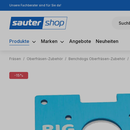
Unsere Fachberater sind für Sie da!
m Hauptinhalt springen
Zur Suche springen
Zur Hauptnavigation springen
Suchb
Produkte
Marken
Angebote
Neuheiten
Fräsen
/
Oberfräsen-Zubehör
/
Benchdogs Oberfräsen-Zubehör
/
Bildergalerie überspringen
-15%