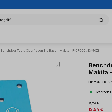
egriff
Benchdog Tools Oberfräsen Big Base - Makita - Rt0700C / Drt50Zj
Benchdo
Makita 
Für Makita RT0
Lieferzeit 
Verkaufsprei
Regulärer Preis:
15,93 €
13,54 €